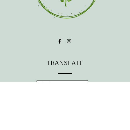
TRANSLATE
Powered by
Translate
MK FOTOGRAFERING
Ⓒ 2020
.
DESIGN CREATED WITH
BY: